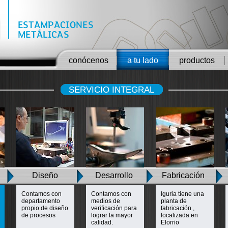
conócenos
a tu lado
productos
SERVICIO INTEGRAL
Diseño
Desarrollo
Fabricación
Contamos con
Contamos con
Iguria tiene una
departamento
medios de
planta de
propio de diseño
verificación para
fabricación ,
de procesos
lograr la mayor
localizada en
calidad.
Elorrio